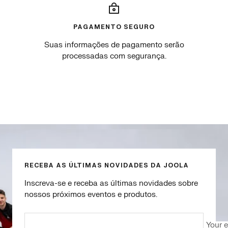
L
b
t
m
n
k
A
G
B
)
)
s
Y
r
l
PAGAMENTO SEGURO
r
e
e
u
u
Suas informações de pagamento serão
l
e
e
d
processadas com segurança.
l
n
(
)
o
(
B
w
C
e
(
o
n
A
l
J
Go
Go
Go
Go
n
l
o
to
to
to
to
n
i
h
slide
slide
slide
slide
a
n
n
1
2
3
4
B
J
s
r
o
)
RECEBA AS ÚLTIMAS NOVIDADES DA JOOLA
i
h
g
n
Inscreva-se e receba as últimas novidades sobre
h
s
nossos próximos eventos e produtos.
t
)
)
Your 