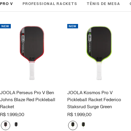
PRO V
PROFESSIONAL RACKETS
TÊNIS DE MESA
NEW
NEW
JOOLA Perseus Pro V Ben
JOOLA Kosmos Pro V
Johns Blaze Red Pickleball
Pickleball Racket Federico
Racket
Staksrud Surge Green
Offer
Offer
R$ 1.999,00
R$ 1.999,00
price
price
B
B
S
S
l
l
u
u