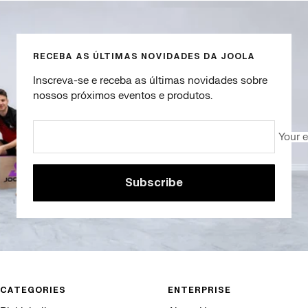
o
g
o
slide
slide
slide
slide
b
o
a
1
2
3
4
r
p
m
a
r
a
RECEBA AS ÚLTIMAS NOVIDADES DA JOOLA
n
e
r
c
t
e
Inscreva-se e receba as últimas novidades sobre
o
o
l
nossos próximos eventos e produtos.
o
Your 
Subscribe
CATEGORIES
ENTERPRISE