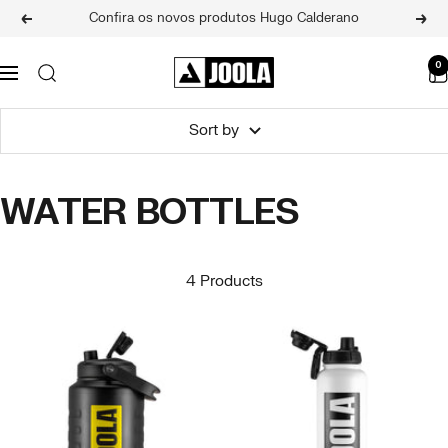
Skip
Confira os novos produtos Hugo Calderano
Previous
Next
to
content
JOOLA
0
Navigation
BRASIL
Sort by
WATER BOTTLES
4 Products