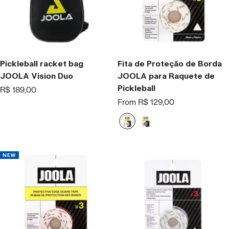
i
e
t
e
Pickleball racket bag
Fita de Proteção de Borda
JOOLA Vision Duo
JOOLA para Raquete de
Pickleball
Offer
R$ 189,00
price
Offer
From R$ 129,00
price
W
B
h
l
i
a
t
c
NEW
e
k