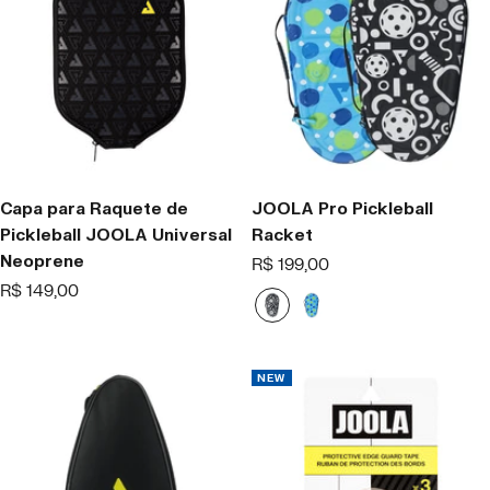
Capa para Raquete de
JOOLA Pro Pickleball
Pickleball JOOLA Universal
Racket
Neoprene
Offer
R$ 199,00
price
Offer
R$ 149,00
B
B
price
l
l
a
u
c
e
NEW
k
/
/
L
W
i
h
m