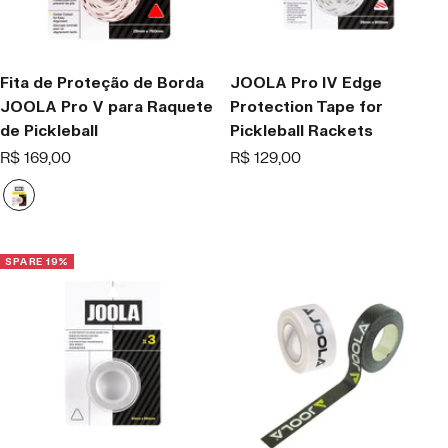
Fita de Proteção de Borda
JOOLA Pro IV Edge
JOOLA Pro V para Raquete
Protection Tape for
de Pickleball
Pickleball Rackets
Offer
Offer
R$ 169,00
R$ 129,00
price
price
B
l
a
z
SPARE 19%
e
R
e
d