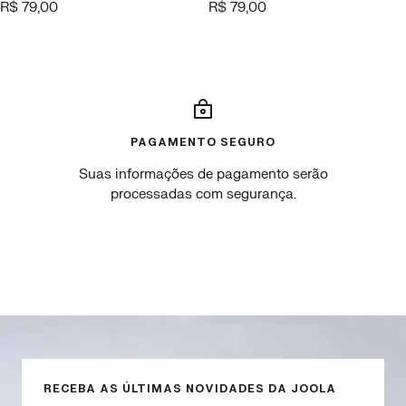
Offer
Offer
R$ 79,00
R$ 79,00
price
price
PAGAMENTO SEGURO
Suas informações de pagamento serão
processadas com segurança.
Go
Go
Go
Go
to
to
to
to
slide
slide
slide
slide
1
2
3
4
RECEBA AS ÚLTIMAS NOVIDADES DA JOOLA