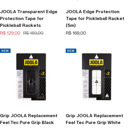
JOOLA Transparent Edge
JOOLA Edge Protection
Protection Tape for
Tape for Pickleball Racket
Pickleball Rackets
(5m)
Offer
Regular
Offer
R$ 129,00
R$ 159,00
R$ 169,00
price
price
price
NEW
NEW
Grip JOOLA Replacement
Grip JOOLA Replacement
Feel Tec Pure Grip Black
Feel Tec Pure Grip White