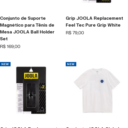
w
-
.
Conjunto de Suporte
Grip JOOLA Replacement
Magnético para Tênis de
Feel Tec Pure Grip White
Mesa JOOLA Ball Holder
Offer
R$ 79,00
Set
price
Offer
R$ 169,00
price
NEW
NEW