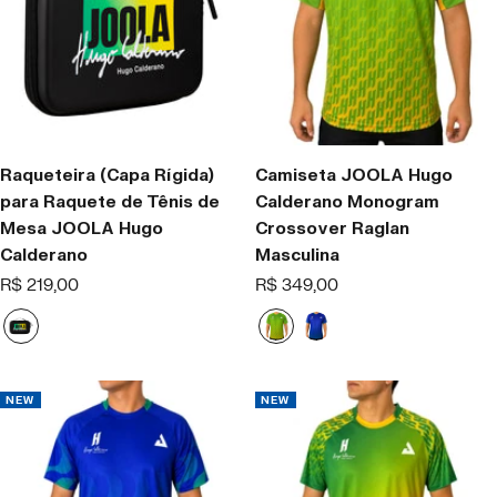
Raqueteira (Capa Rígida)
Camiseta JOOLA Hugo
para Raquete de Tênis de
Calderano Monogram
Mesa JOOLA Hugo
Crossover Raglan
Calderano
Masculina
Offer
Offer
R$ 219,00
R$ 349,00
price
price
B
T
B
l
r
l
a
o
u
c
p
e
NEW
NEW
k
i
c
a
l