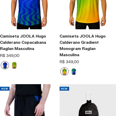
G
l
o
w
Camiseta JOOLA Hugo
Camiseta JOOLA Hugo
Calderano Copacabana
Calderano Gradient
Raglan Masculina
Monogram Raglan
Masculina
Offer
R$ 349,00
price
Offer
R$ 349,00
B
T
price
l
r
J
B
u
o
u
l
e
p
n
u
i
g
e
NEW
NEW
c
l
a
e
l
G
G
r
l