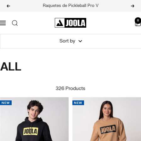
Skip
Raquetes de Pickleball Pro V
Previous
Next
to
content
JOOLA
0
Navigation
BRASIL
Sort by
ALL
326 Products
NEW
NEW