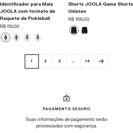
Identificador para Mala
Shorts JOOLA Game Shorts
JOOLA com formato de
Unissex
Raquete de Pickleball
Offer
R$ 159,00
price
Offer
R$ 59,00
B
B
price
l
l
B
C
J
S
a
a
l
r
O
u
c
c
a
a
O
r
k
k
z
s
L
g
1
2
3
…
14
/
/
e
h
A
e
W
B
R
T
Y
G
h
l
e
e
e
r
i
u
d
a
l
e
t
e
l
l
e
e
o
n
.
w
.
PAGAMENTO SEGURO
Suas informações de pagamento serão
processadas com segurança.