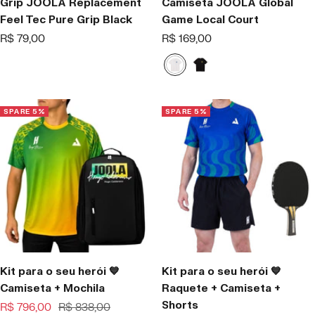
Grip JOOLA Replacement
Camiseta JOOLA Global
Feel Tec Pure Grip Black
Game Local Court
Offer
Offer
R$ 79,00
R$ 169,00
price
price
W
B
h
l
i
a
t
c
SPARE 5%
SPARE 5%
e
k
Kit para o seu herói 💙
Kit para o seu herói 💙
Camiseta + Mochila
Raquete + Camiseta +
Shorts
Offer
Regular
R$ 796,00
R$ 838,00