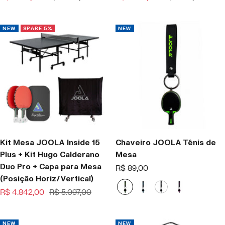
price
price
price
S
h
h
price
h
S
h
o
o
o
h
NEW
SPARE 5%
NEW
o
r
r
r
o
r
t
t
t
r
t
s
s
s
t
s
P
M
G
s
P
G
P
G
Kit Mesa JOOLA Inside 15
Chaveiro JOOLA Tênis de
Plus + Kit Hugo Calderano
Mesa
Duo Pro + Capa para Mesa
Offer
R$ 89,00
(Posição Horiz/Vertical)
price
G
T
W
P
Offer
Regular
R$ 4.842,00
R$ 5.097,00
r
u
h
i
price
price
e
r
i
n
e
q
t
k
NEW
NEW