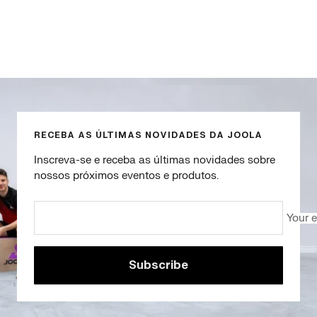
Go
Go
Go
Go
to
to
to
to
slide
slide
slide
slide
1
2
3
4
RECEBA AS ÚLTIMAS NOVIDADES DA JOOLA
Inscreva-se e receba as últimas novidades sobre
nossos próximos eventos e produtos.
Your 
Subscribe