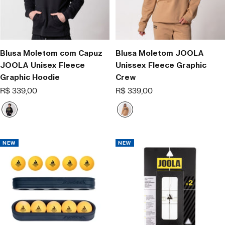
Blusa Moletom com Capuz
Blusa Moletom JOOLA
JOOLA Unisex Fleece
Unissex Fleece Graphic
Graphic Hoodie
Crew
Offer
Offer
R$ 339,00
R$ 339,00
price
price
B
L
l
a
a
t
c
t
NEW
NEW
k
e
/
.
Y
e
l
l
o