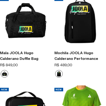
n
u
e
.
o
i
s
e
Mala JOOLA Hugo
Mochila JOOLA Hugo
Calderano Duffle Bag
Calderano Performance
Offer
Offer
R$ 849,00
R$ 489,00
price
price
B
B
l
l
a
a
c
c
NEW
NEW
k
k