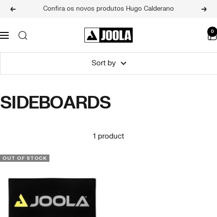
Skip
Confira os novos produtos Hugo Calderano
Previous
Next
to
content
JOOLA
0
Navigation
BRASIL
Sort by
SIDEBOARDS
1 product
OUT OF STOCK