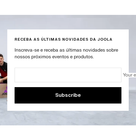
Go
Go
Go
Go
to
to
to
to
slide
slide
slide
slide
1
2
3
4
RECEBA AS ÚLTIMAS NOVIDADES DA JOOLA
Inscreva-se e receba as últimas novidades sobre
nossos próximos eventos e produtos.
Your 
Subscribe