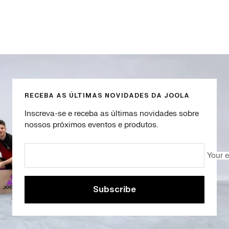
Go
Go
Go
Go
to
to
to
to
slide
slide
slide
slide
1
2
3
4
RECEBA AS ÚLTIMAS NOVIDADES DA JOOLA
Inscreva-se e receba as últimas novidades sobre
nossos próximos eventos e produtos.
Your 
Subscribe