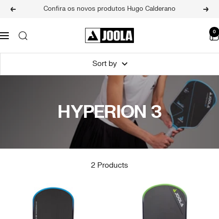
Skip
Confira os novos produtos Hugo Calderano
Previous
Next
to
content
JOOLA
0
Navigation
BRASIL
Sort by
HYPERION 3
2 Products