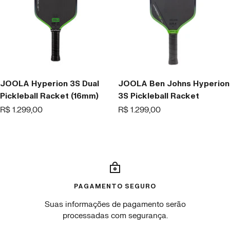
JOOLA Hyperion 3S Dual
JOOLA Ben Johns Hyperion
Pickleball Racket (16mm)
3S Pickleball Racket
Offer
Offer
R$ 1.299,00
R$ 1.299,00
price
price
PAGAMENTO SEGURO
Suas informações de pagamento serão
processadas com segurança.