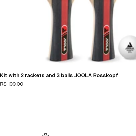
Kit with 2 rackets and 3 balls JOOLA Rosskopf
Offer
R$ 199,00
price