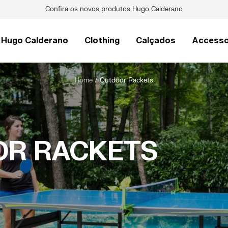
Raquetes de Pickleball Pro V
Hugo Calderano
Clothing
Calçados
Accesso
Home
Outdoor Rackets
R RACKETS