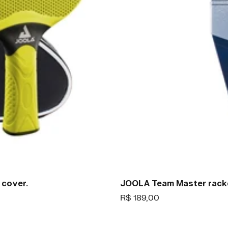
 cover.
JOOLA Team Master rack
Offer
R$ 189,00
price