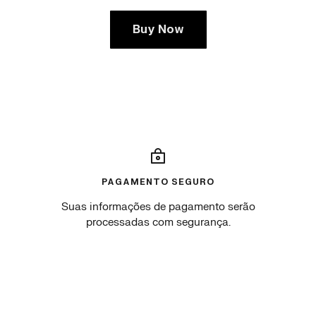
Buy Now
PAGAMENTO SEGURO
Suas informações de pagamento serão
processadas com segurança.
Go
Go
Go
Go
to
to
to
to