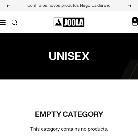
Skip
Confira os novos produtos Hugo Calderano
Previous
Next
to
content
JOOLA
0
Navigation
BRASIL
UNISEX
EMPTY CATEGORY
This category contains no products.