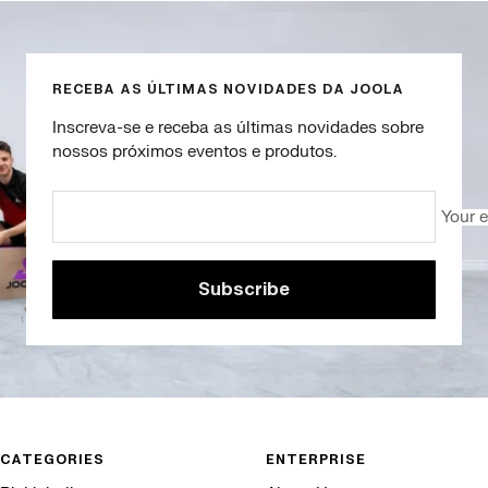
slide
slide
slide
slide
1
2
3
4
RECEBA AS ÚLTIMAS NOVIDADES DA JOOLA
Inscreva-se e receba as últimas novidades sobre
nossos próximos eventos e produtos.
Your 
Subscribe
CATEGORIES
ENTERPRISE