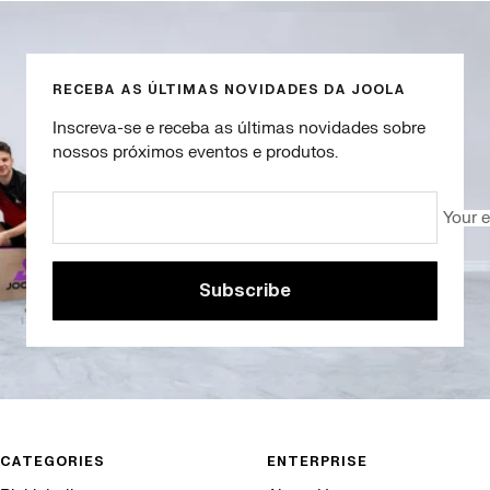
slide
slide
slide
slide
1
2
3
4
RECEBA AS ÚLTIMAS NOVIDADES DA JOOLA
Inscreva-se e receba as últimas novidades sobre
nossos próximos eventos e produtos.
Your 
Subscribe
CATEGORIES
ENTERPRISE