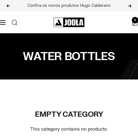
Skip
Confira os novos produtos Hugo Calderano
Previous
Next
to
content
JOOLA
0
Navigation
BRASIL
WATER BOTTLES
EMPTY CATEGORY
This category contains no products.