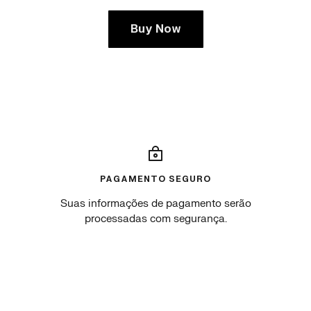
Buy Now
PAGAMENTO SEGURO
Suas informações de pagamento serão
processadas com segurança.
Go
Go
Go
Go
to
to
to
to