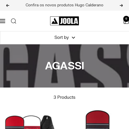
Skip
Confira os novos produtos Hugo Calderano
Previous
Next
to
content
JOOLA
0
Navigation
BRASIL
Sort by
AGASSI
3 Products