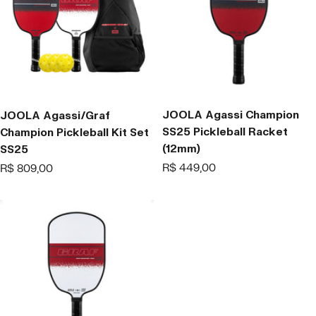
JOOLA Agassi Champion
JOOLA Agassi/Graf
SS25 Pickleball Racket
Champion Pickleball Kit Set
(12mm)
SS25
Offer
Offer
R$ 449,00
R$ 809,00
price
price