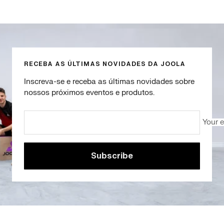
Go
Go
Go
Go
to
to
to
to
slide
slide
slide
slide
1
2
3
4
RECEBA AS ÚLTIMAS NOVIDADES DA JOOLA
Inscreva-se e receba as últimas novidades sobre
nossos próximos eventos e produtos.
Your 
Subscribe