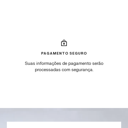
PAGAMENTO SEGURO
Suas informações de pagamento serão
processadas com segurança.
Go
Go
Go
Go
to
to
to
to
slide
slide
slide
slide
1
2
3
4