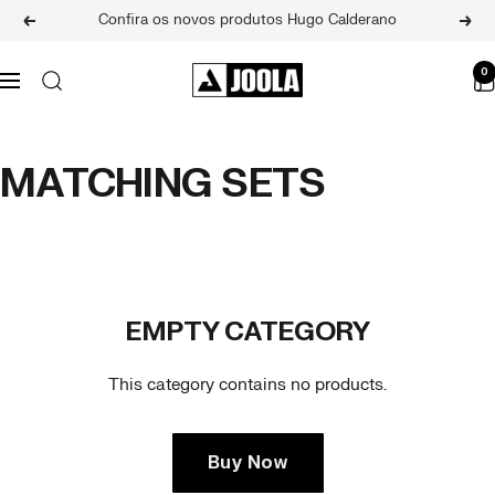
Skip
Confira os novos produtos Hugo Calderano
Previous
Next
to
content
JOOLA
0
Navigation
BRASIL
MATCHING SETS
EMPTY CATEGORY
This category contains no products.
Buy Now